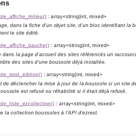
ons
le_affiche_milieu()
: array<string|int, mixed>
age, dans la fiche d'un objet site, d'un bloc identifiant la
ent le site édité.
ole_affiche_gauche()
: array<string|int, mixed>
e dans la page d'accueil des sites référencés un raccourc
mble des sites d'une boussole déjà installée.
le_post_edition()
: array<string|int, mixed>
 de déclencher la mise à jour de la boussole si un site d
boussole est refusé ou réhabilité si il était déjà refusé.
le_liste_ezcollection()
: array<string|int, mixed>
e la collection boussoles à l'API d'ezrest.