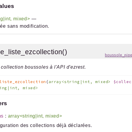
alues
ng|int, mixed>
—
rée sans modification.
e_liste_ezcollection()
boussole_pipe
 collection boussoles à l'API d'ezrest.
liste_ezcollection
(
array<string|int, mixed>
$collec
ing|int, mixed>
ers
ns
:
array<string|int, mixed>
guration des collections déjà déclarées.