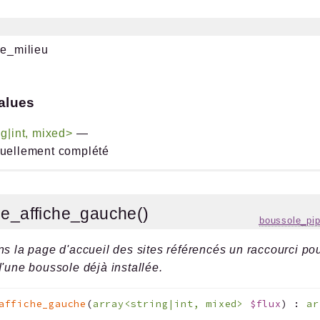
he_milieu
alues
ng|int, mixed>
—
tuellement complété
le_affiche_gauche()
boussole_pip
ns la page d'accueil des sites référencés un raccourci po
d'une boussole déjà installée.
affiche_gauche
(
array<string|int, mixed>
$flux
)
:
ar