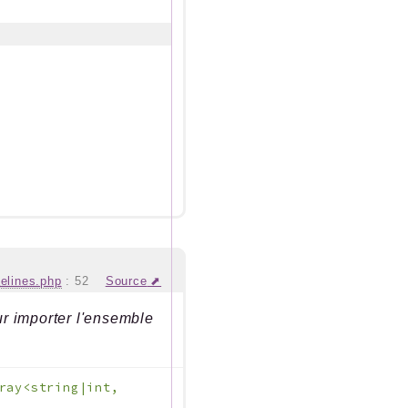
elines.php
:
52
Source
ur importer l'ensemble
ray<string|int,