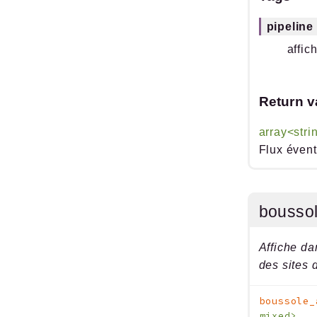
pipeline
affic
Return v
array<stri
Flux éven
bousso
Affiche da
des sites 
boussole_
mixed>