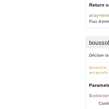
Return v
array<stri
Flux d'ent
boussol
Déclare la
boussole_
array<str
Paramet
$collectio
Confi