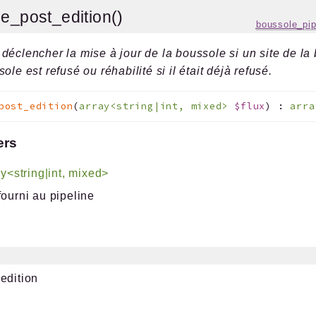
e_post_edition()
boussole_pip
déclencher la mise à jour de la boussole si un site de la
ole est refusé ou réhabilité si il était déjà refusé.
post_edition
(
array<string|int, mixed>
$flux
)
:
arra
ers
ay<string|int, mixed>
fourni au pipeline
edition