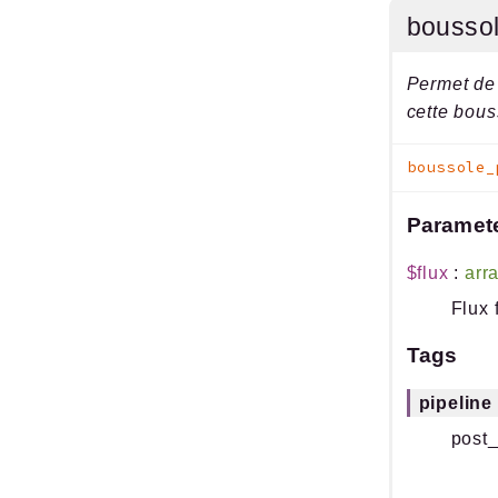
boussol
Permet de 
cette bouss
boussole_
Paramet
$flux
:
arr
Flux 
Tags
pipeline
post_