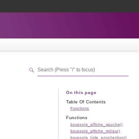
On this page
Table Of Contents
Functions
Functions
boussole_affiche_gauche()
boussole_affiche_milieu()
boussole_liste_ezcollection()