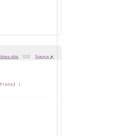
lines.php
:
113
Source
tions
)
: