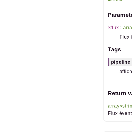
Paramet
$flux
:
arr
Flux 
Tags
pipeline
affi
Return v
array<stri
Flux éven