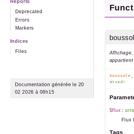
Reports
Func
Deprecated
Errors
Markers
boussol
Indices
Files
Affichage, 
appartient 
boussole_
mixed>
Documentation générée le 20
02 2026 à 08h15
Paramet
$flux
:
arr
Flux 
Tags