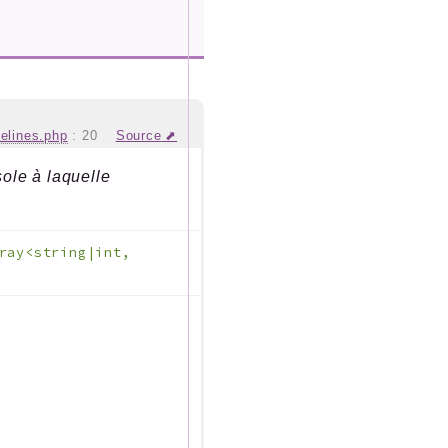
elines.php
:
20
Source
sole à laquelle
ray<string|int,