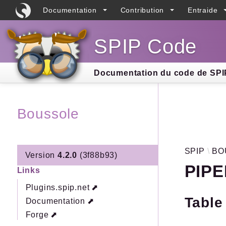
Documentation
Contribution
Entraide
SPIP Code
Searc
Documentation du code de SPIP
Boussole
SPIP
BO
Version
4.2.0
(3f88b93)
PIPE
Links
Plugins.spip.net
Table
Documentation
Forge