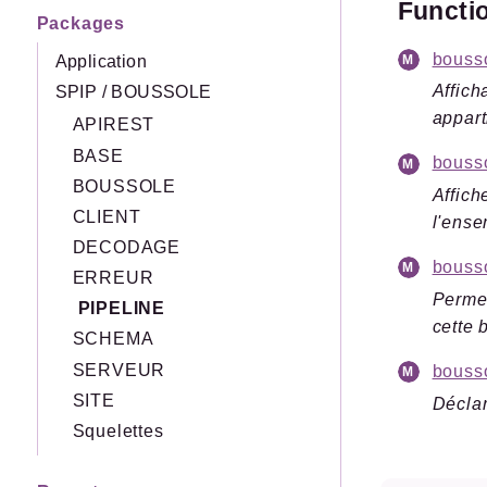
Functi
Packages
bousso
Application
Affich
SPIP
/
BOUSSOLE
apparti
APIREST
BASE
bouss
BOUSSOLE
Affich
CLIENT
l'ense
DECODAGE
bousso
ERREUR
Permet
PIPELINE
cette 
SCHEMA
SERVEUR
bousso
SITE
Déclar
Squelettes