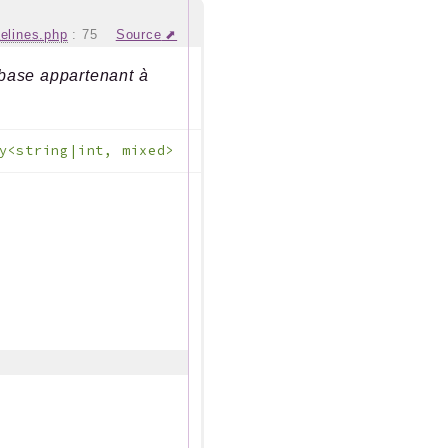
elines.php
:
75
Source
 base appartenant à
y<string|int, mixed>