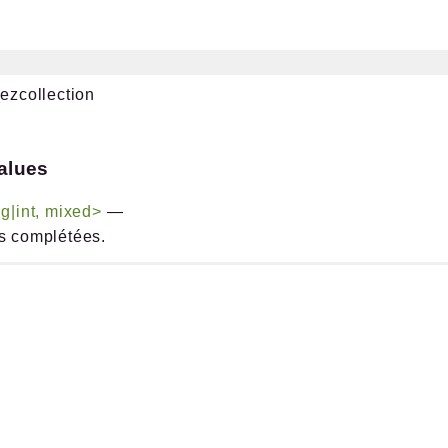
_ezcollection
alues
ng|int, mixed>
—
s complétées.