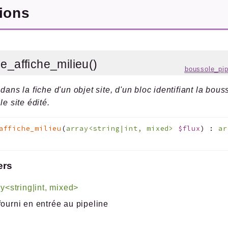
tions
e_affiche_milieu()
boussole_pip
dans la fiche d'un objet site, d'un bloc identifiant la bous
le site édité.
affiche_milieu
(
array<string|int, mixed>
$flux
)
:
ar
ers
ay<string|int, mixed>
fourni en entrée au pipeline