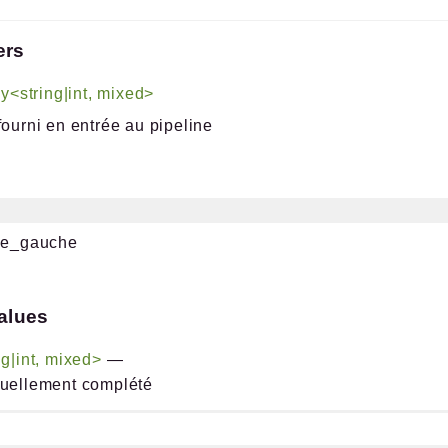
ers
ay<string|int, mixed>
fourni en entrée au pipeline
che_gauche
alues
ng|int, mixed>
—
tuellement complété