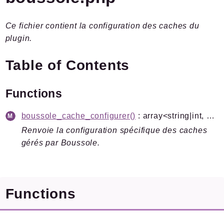
Plugins.spip.net
Ce fichier contient la configuration des caches du
Documentation
plugin.
Forge
Table of Contents
Packages
Application
Functions
SPIP
/
BOUSSOLE
APIREST
boussole_cache_configurer()
: array<string|int, mixed>
BASE
Renvoie la configuration spécifique des caches
BOUSSOLE
gérés par Boussole.
CLIENT
DECODAGE
ERREUR
Functions
PIPELINE
SCHEMA
SERVEUR