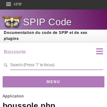
SPIP
Search results
SPIP Code
Documentation
Contribution
Documentation du code de SPIP et de ses
plugins
Entraide
Découverte
Boussole
MENU
Application
Version
4.2.0
(3f88b93)
boussole.php
Links