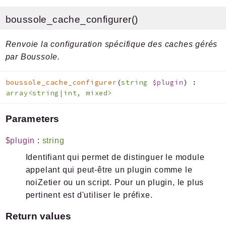
SITE
boussole_cache_configurer()
Squelettes
Renvoie la configuration spécifique des caches gérés
Reports
par Boussole.
Deprecated
boussole_cache_configurer
(
string
$plugin
)
:
Errors
array<string|int, mixed>
Markers
Parameters
Indices
Files
$plugin
:
string
Identifiant qui permet de distinguer le module
appelant qui peut-être un plugin comme le
noiZetier ou un script. Pour un plugin, le plus
Documentation générée le 20 02 2026 à 08h15
pertinent est d'utiliser le préfixe.
Return values